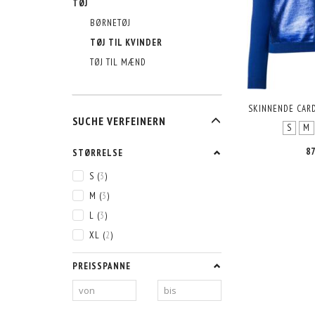
TØJ
BØRNETØJ
TØJ TIL KVINDER
TØJ TIL MÆND
SKINNENDE CARD
ANZEIGENFILTER
SUCHE VERFEINERN
S
M
87
STØRRELSE
S
(
3
)
M
(
3
)
L
(
3
)
XL
(
2
)
PREISSPANNE