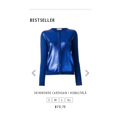
BESTSELLER
BIS ZU 5% RABATT
SKINNENDE CARDIGAN I KOBALTBLÅ
BIKINI I BLÅ F
S
M
L
XL
S
M
L
873,75
448,75
473,75
SIE SPAREN:
2