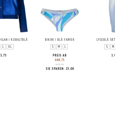
IGAN I KOBALTBLÅ
BIKINI I BLÅ FARVER
LYSEBLÅ TÆ
L
XL
S
M
L
S
M
3,75
PREIS AB
1.
448,75
473,75
SIE SPAREN:
25,00