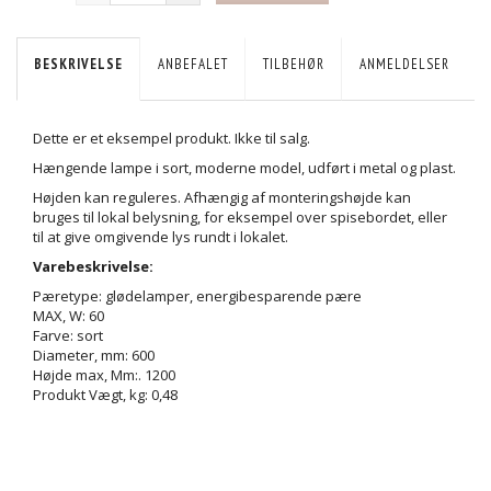
BESKRIVELSE
ANBEFALET
TILBEHØR
ANMELDELSER
Dette er et eksempel produkt. Ikke til salg.
Hængende lampe i sort, moderne model, udført i metal og plast.
Højden kan reguleres. Afhængig af monteringshøjde kan
bruges til lokal belysning, for eksempel over spisebordet, eller
til at give omgivende lys rundt i lokalet.
Varebeskrivelse:
Pæretype: glødelamper, energibesparende pære
MAX, W: 60
Farve: sort
Diameter, mm: 600
Højde max, Mm:. 1200
Produkt Vægt, kg: 0,48