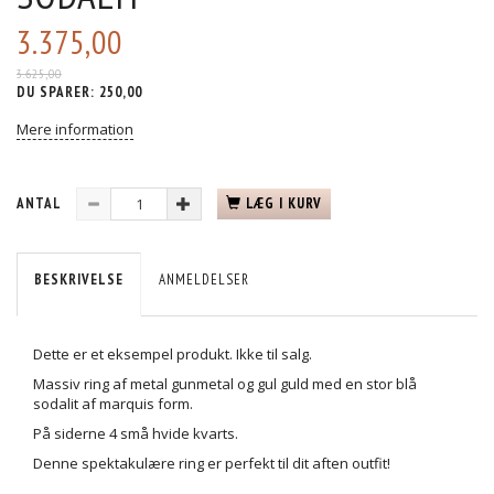
3.375,00
3.625,00
DU SPARER:
250,00
Mere information
ANTAL
LÆG I KURV
BESKRIVELSE
ANMELDELSER
Dette er et eksempel produkt. Ikke til salg.
Massiv ring af metal gunmetal og gul guld med en stor blå
sodalit af marquis form.
På siderne 4 små hvide kvarts.
Denne spektakulære ring er perfekt til dit aften outfit!