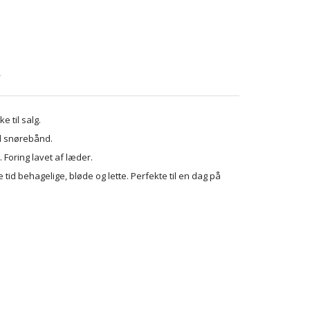
R
e til salg.
d snørebånd.
Foring lavet af læder.
id behagelige, bløde og lette. Perfekte til en dag på