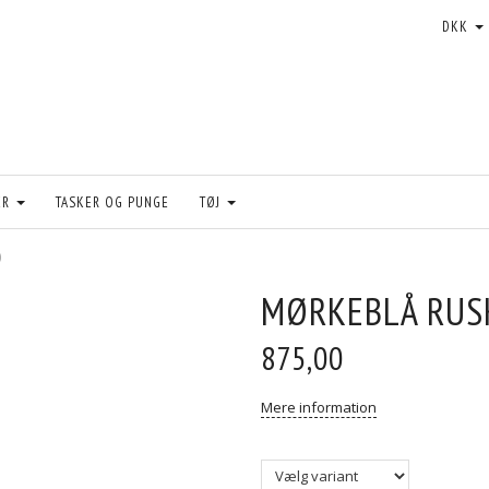
DKK
ER
TASKER OG PUNGE
TØJ
D
MØRKEBLÅ RUS
875,00
Mere information