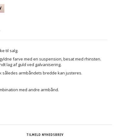
V
R
e til salg.
i gyldne farve med en suspension, besat med rhinsten.
t lag af guld ved galvanisering.
isk således armbåndets bredde kan justeres.
i kombination med andre armbånd.
TILMELD NYHEDSBREV