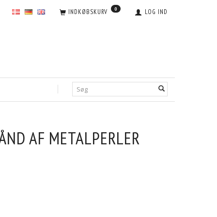
0
INDKØBSKURV
LOG IND
ÅND AF METALPERLER