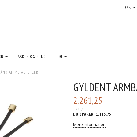
DKK
ER
TASKER OG PUNGE
TØJ
ÅND AF METALPERLER
GYLDENT ARMB
2.261,25
3.375,00
DU SPARER:
1.113,75
Mere information