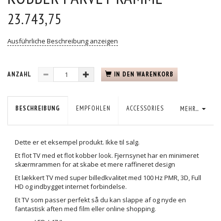
23.743,75
Ausführliche Beschreibung anzeigen
ANZAHL
IN DEN WARENKORB
BESCHREIBUNG
EMPFOHLEN
ACCESSORIES
MEHR...
Dette er et eksempel produkt. Ikke til salg.
Et flot TV med et flot kobber look. Fjernsynet har en minimeret
skærmrammen for at skabe et mere raffineret design
Et lækkert TV med super billedkvalitet med 100 Hz PMR, 3D, Full
HD og indbygget internet forbindelse.
Et TV som passer perfekt så du kan slappe af og nyde en
fantastisk aften med film eller online shopping.